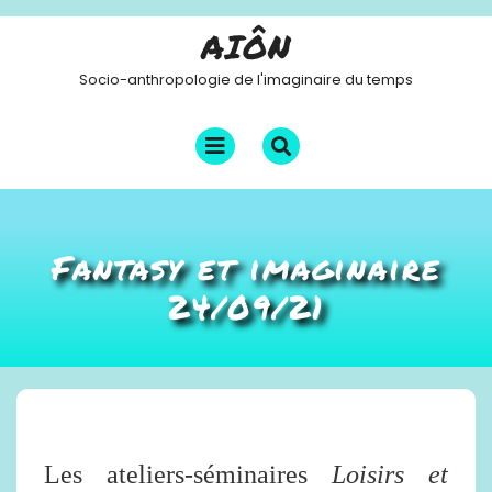
Skip
AIÔN
to
content
Socio-anthropologie de l'imaginaire du temps
Open
Menu
Fantasy et imaginaire
24/09/21
Les ateliers-séminaires
Loisirs et