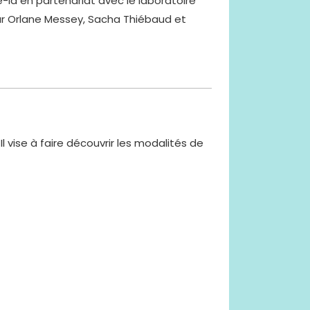
-là en partenariat avec le laboratoire
 par Orlane Messey, Sacha Thiébaud et
vise à faire découvrir les modalités de