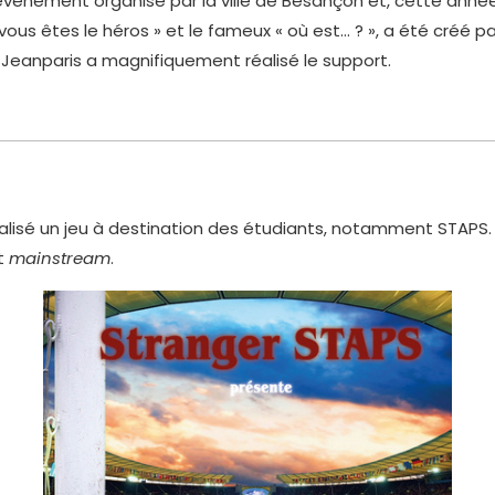
événement organisé par la ville de Besançon et, cette année
 vous êtes le héros » et le fameux « où est… ? », a été créé
a Jeanparis a magnifiquement réalisé le support.
isé un jeu à destination des étudiants, notamment STAPS. Il 
et
mainstream
.