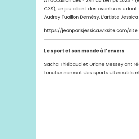
À l’occasion des « 24h du temps 2023 » (
C3S), un jeu alliant des aventures « dont
Audrey Tuaillon Demésy. L’artiste Jessic
https://jeanparisjessica.wixsite.com/site
Le sport et son monde à l’envers
Sacha Thiébaud et Orlane Messey ont réal
fonctionnement des sports alternatifs 