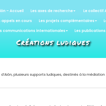
iôn – Accueil
Les axes de recherche
Le collectif 
s appels en cours
Les projets complémentaires
L
s communications internationales
Les publications
Créations ludiques
’Aiôn, plusieurs supports ludiques, destinés à la médiation s