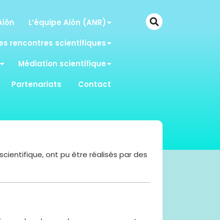
Aiôn
L’équipe Aiôn (ANR)
es rencontres scientifiques
Médiation scientifique
Partenariats
Contact
cientifique, ont pu être réalisés par des