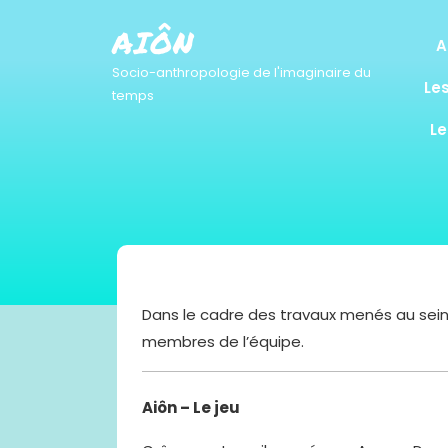
Skip
to
AIÔN
A
content
Socio-anthropologie de l'imaginaire du
Le
temps
Le
Dans le cadre des travaux menés au sein d
membres de l’équipe.
Aiôn – Le jeu