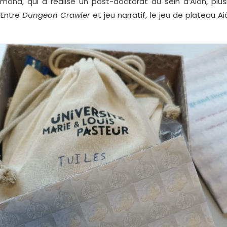
mond, qui a réalisé un post-doctorat au sein d’Aiôn, pl
 Entre
Dungeon Crawler
et jeu narratif, le jeu de plateau 