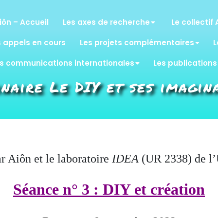
iôn – Accueil
Les axes de recherche
Le collectif 
s appels en cours
Les projets complémentaires
L
s communications internationales
Les publications
naire Le DIY et ses imagin
r Aiôn et le laboratoire
IDEA
(UR 2338) de l’
Séance n° 3 : DIY et création