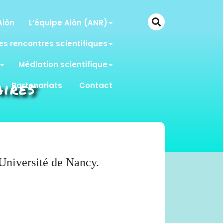
Aiôn
L’équipe Aiôn (ANR)
es rencontres scientifiques
Médiation scientifique
aires
Partenariats
Contact
Université de Nancy.