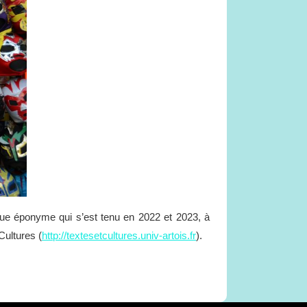
oque éponyme qui s’est tenu en 2022 et 2023, à
Cultures (
http://textesetcultures.univ-artois.fr
).