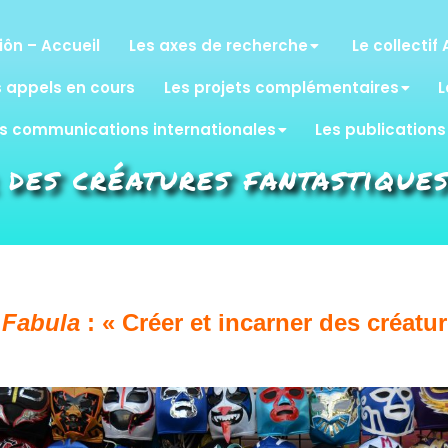
iôn – Accueil
Les axes de recherche
Le collectif 
s appels en cours
Les projets complémentaires
L
s communications internationales
Les publications
 des créatures fantastiqu
Fabula
:
« Créer et incarner des créatu